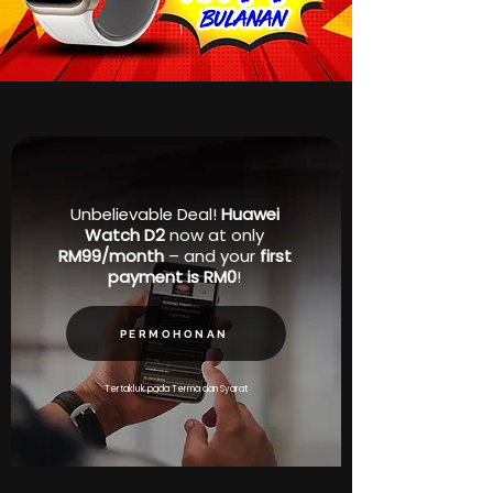
Unbelievable Deal!
Huawei
Watch D2
now at only
RM99/month
– and your
first
payment is RM0
!
PERMOHONAN
Tertakluk pada Terma dan Syarat