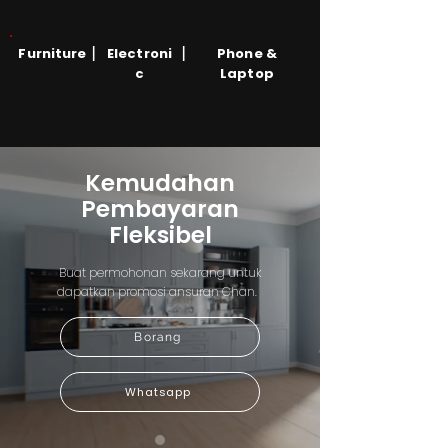
|
|
Furniture
Electroni
Phone &
c
Laptop
Kemudahan
Pembayaran
Fleksibel
Buat permohonan sekarang untuk
dapatkan promosi ansuran Chan.
Borang
Whatsapp