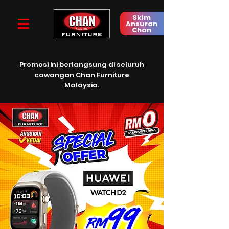
Skim
Ansuran
Chan
Promosi ini berlangsung di seluruh
cawangan
Chan Furniture
Malaysia.