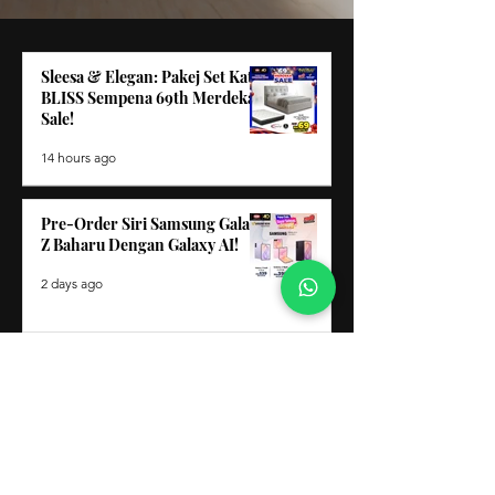
Sleesa & Elegan: Pakej Set Katil
BLISS Sempena 69th Merdeka
Sale!
14 hours ago
Pre-Order Siri Samsung Galaxy
Z Baharu Dengan Galaxy AI!
2 days ago
Jiwa Merdeka, Rumah Ceria:
Kombo Kipas Angin Portabel
Hisense 2-in-1!
3 days ago