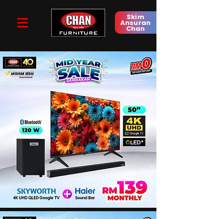
Skim
Ansuran
Chan