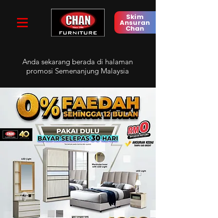
Skim
Ansuran
Chan
Anda sekarang berada di
halaman
promosi Semenanjung Malaysia