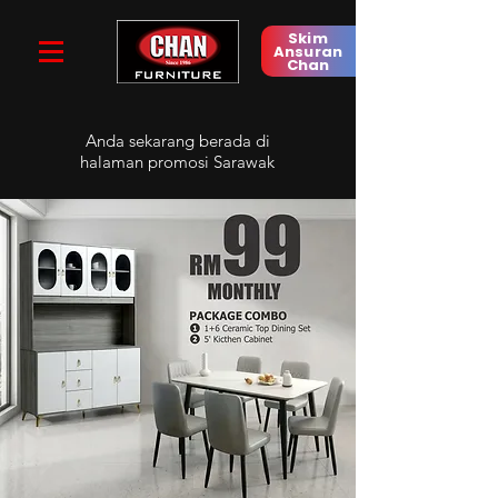
Skim
Ansuran
Chan
Anda sekarang berada di
halaman promosi Sarawak