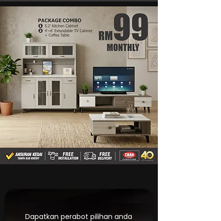
Dapatkan perabot pilihan anda