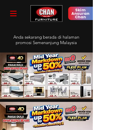
Skim
Ansuran
Chan
Anda sekarang berada di
halaman
promosi Semenanjung Malaysia