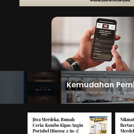
Kemudahan Pemba
Buat permohonan sekarang untuk da
Jiwa Merdeka, Rumah
Nikmat
Ceria: Kombo Kipas Angin
Bertar
Portabel Hisense 2-in-1!
Merdek