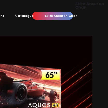
Skim Ansuran
Chan
ent
Catalogue
Skim Ansuran Chan