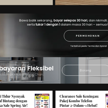
Bawa balik sekarang,
bayar selepas 30 hari
, dan nikmati
serta
tukar 1 dengan 1
dalam masa 30 hari – semua 
PERMOHONAN
Tertakluk pada Terma dan Syarat
yaran Fleksibel
Borang
patkan promosi ansuran Chan.
i Tidur Nyenyak
Clearance Sale Keningau:
af Bintang dengan
Pakej Kombo Telefon
a Sale Spring Air!
Pintar 2-Dalam-1 Hebat!