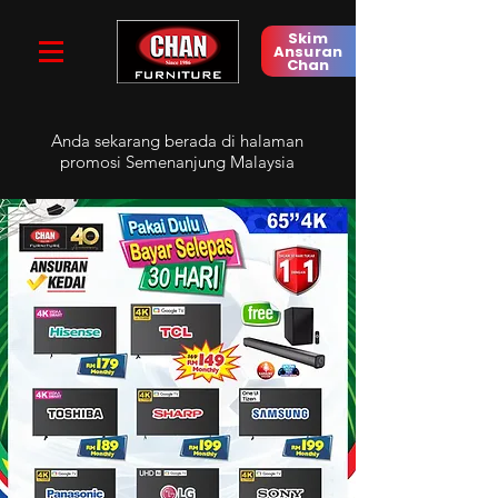
Skim
Ansuran
Chan
Anda sekarang berada di
halaman
promosi Semenanjung Malaysia