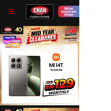
Skim
Ansuran
Chan