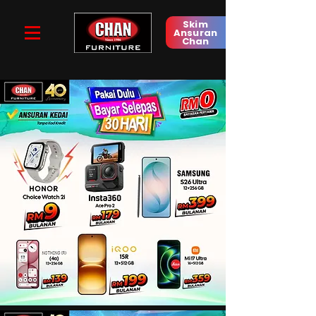
Skim
Ansuran
Chan