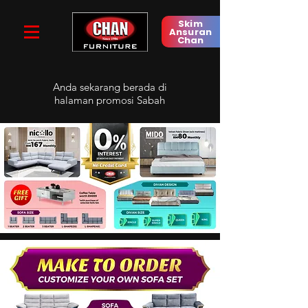
Skim
Ansuran
Chan
Anda sekarang berada di
halaman promosi Sabah