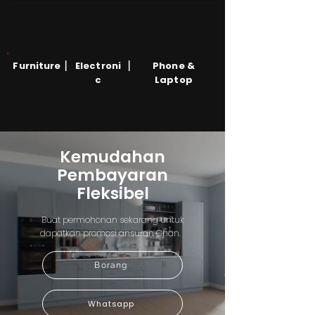
|
|
Furniture
Electroni
Phone &
c
Laptop
Kemudahan
Pembayaran
Fleksibel
Buat permohonan sekarang untuk
dapatkan promosi ansuran Chan.
Borang
Whatsapp