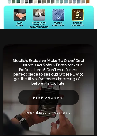
Nicollo's Exclusive 'Make To Order' Deal
– Customised
Sofa
&
Divan
for Your
Perfect Home! Don’t wait for the
perfect piece to sell out! Order NOW to
get the fit you’ve been dreaming of –
before it’s too late!
PERMOHONAN
Tertakluk pada Terma dan Syarat