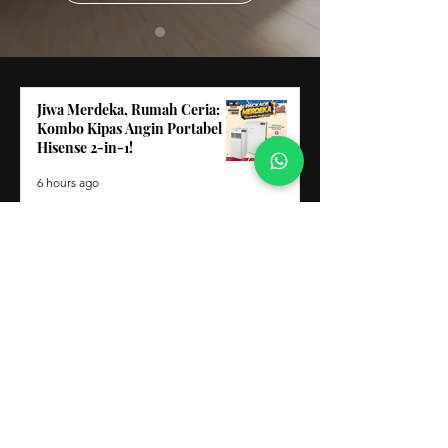
Jiwa Merdeka, Rumah Ceria:
Kombo Kipas Angin Portabel
Hisense 2-in-1!
6 hours ago
Nikmati Tidur Nyenyak Bertaraf
Bintang dengan Merdeka Sale
Spring Air!
1 day ago
Clearance Sale Keningau: Pakej
Kombo Telefon Pintar 2-
Dalam-1 Hebat!