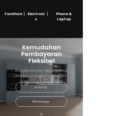
|
|
Furniture
Electroni
Phone &
c
Laptop
Kemudahan
Pembayaran
Fleksibel
Buat permohonan sekarang untuk
dapatkan promosi ansuran Chan.
Borang
Whatsapp