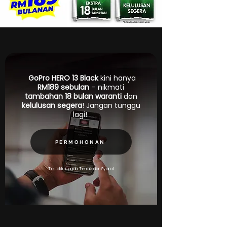
GoPro HERO 13 Black
kini hanya
RM189 sebulan
– nikmati
tambahan 18 bulan
waranti
dan
kelulusan segera
! Jangan tunggu
lagi!
PERMOHONAN
Tertakluk pada Terma dan Syarat