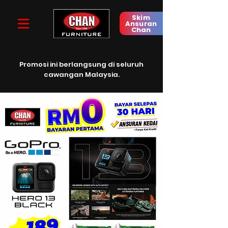
Skim
Ansuran
Chan
Promosi ini berlangsung di seluruh
cawangan
Malaysia.