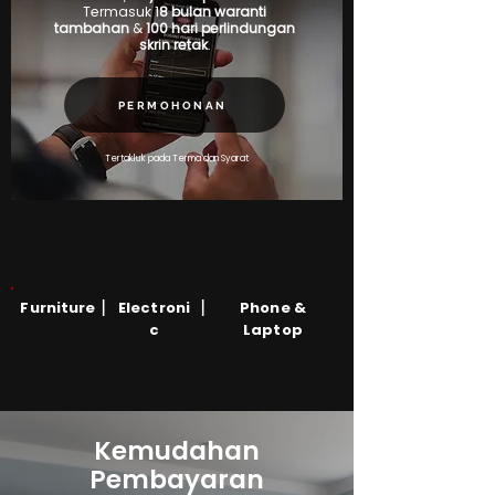
Termasuk 1
8 bulan waranti
tambahan
&
100 hari perlindungan
skrin retak
.
PERMOHONAN
Tertakluk pada Terma dan Syarat
|
|
Furniture
Electroni
Phone &
c
Laptop
Kemudahan
Pembayaran