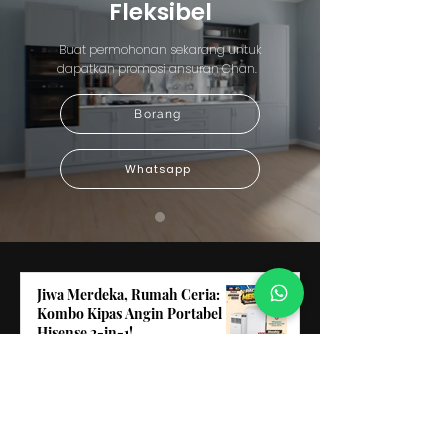
Fleksibel
Buat permohonan sekarang untuk
dapatkan promosi ansuran Chan.
Borang
Whatsapp
Jiwa Merdeka, Rumah Ceria:
Kombo Kipas Angin Portabel
Hisense 2-in-1!
13 hours ago
Nikmati Tidur Nyenyak Bertaraf
Bintang dengan Merdeka Sale