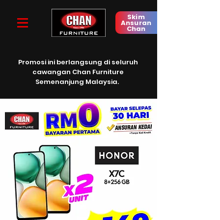
Skim
Ansuran
Chan
Promosi ini berlangsung di
seluruh
c
awangan Chan Furniture
Semenanjung Malaysia.