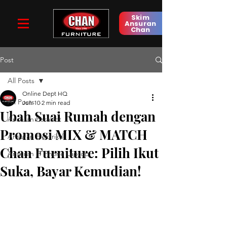
Skim
Ansuran
Chan
Post
All Posts
Online Dept HQ
All Posts
Jun 10
2 min read
Ubah Suai Rumah dengan
Ansuran Perabot
Promosi MIX & MATCH
Ansuran Elektrikal
Chan Furniture: Pilih Ikut
Ansuran IT Phone Laptop
Suka, Bayar Kemudian!