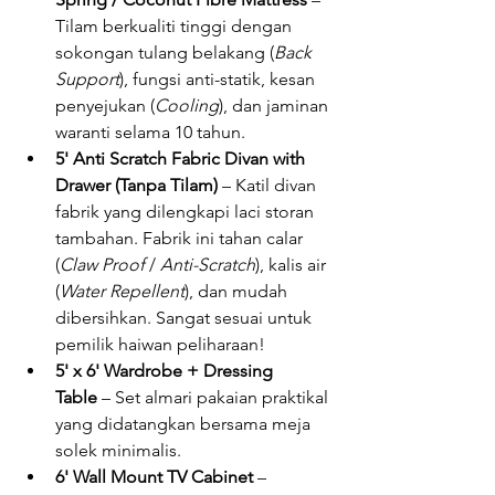
Tilam berkualiti tinggi dengan 
sokongan tulang belakang (
Back 
Support
), fungsi anti-statik, kesan 
penyejukan (
Cooling
), dan jaminan 
waranti selama 10 tahun.
5' Anti Scratch Fabric Divan with 
Drawer (Tanpa Tilam)
 – Katil divan 
fabrik yang dilengkapi laci storan 
tambahan. Fabrik ini tahan calar 
(
Claw Proof
 / 
Anti-Scratch
), kalis air 
(
Water Repellent
), dan mudah 
dibersihkan. Sangat sesuai untuk 
pemilik haiwan peliharaan!
5' x 6' Wardrobe + Dressing 
Table
 – Set almari pakaian praktikal 
yang didatangkan bersama meja 
solek minimalis.
6' Wall Mount TV Cabinet
 – 