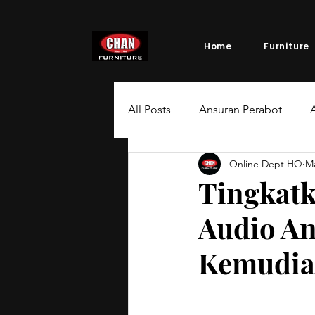
Home
Furniture
All Posts
Ansuran Perabot
A
Online Dept HQ
M
Tingkat
Audio An
Kemudia