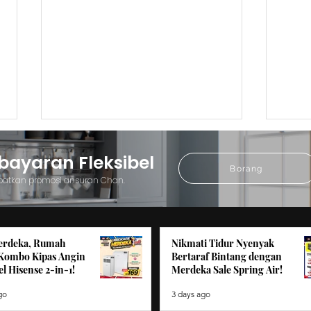
yaran Fleksibel
Borang
patkan promosi ansuran Chan.
erdeka, Rumah
Nikmati Tidur Nyenyak
Clearance Sale Keningau:
Muar
 Kombo Kipas Angin
Bertaraf Bintang dengan
l Hisense 2-in-1!
Merdeka Sale Spring Air!
Pakej Kombo Telefon Pintar
Sale
2-Dalam-1 Hebat!
Pint
go
3 days ago
Sebu