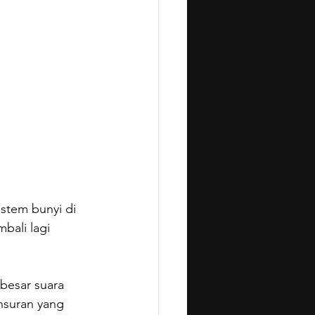
stem bunyi di 
mbali lagi 
besar suara 
nsuran yang 