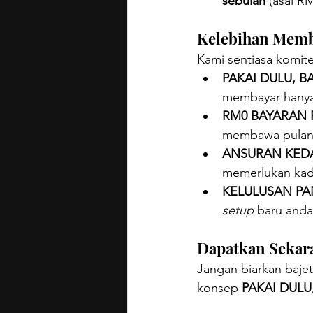
sebulan
 (asal R
Kelebihan Memb
Kami sentiasa komit
PAKAI DULU, BA
membayar hanya
RM0 BAYARAN 
membawa pulan
ANSURAN KEDAI
memerlukan kad 
KELULUSAN PA
setup
 baru anda
Dapatkan Sekar
Jangan biarkan baje
konsep 
PAKAI DULU