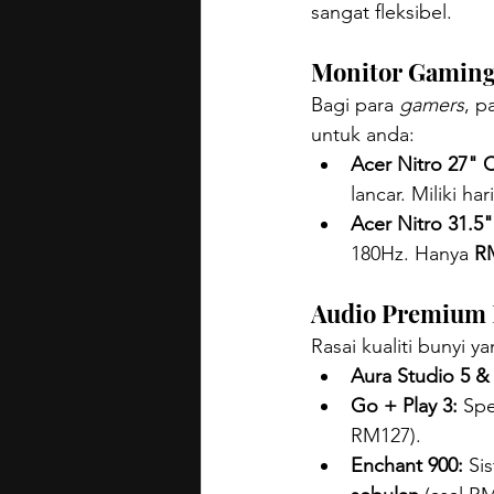
sangat fleksibel.
Monitor Gaming 
Bagi para 
gamers
, p
untuk anda:
Acer Nitro 27" 
lancar. Miliki ha
Acer Nitro 31.5
180Hz. Hanya 
R
Audio Premium
Rasai kualiti bunyi
Aura Studio 5 &
Go + Play 3:
 Sp
RM127).
Enchant 900:
 Si