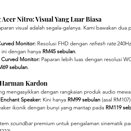
Acer Nitro: Visual Yang Luar Biasa
aparan visual adalah segala-galanya. Kami bawakan dua p
Curved Monitor:
 Resolusi FHD dengan 
refresh rate
 240Hz
ri ini dengan hanya 
RM45 sebulan
.
" Curved Monitor:
 Paparan lebih luas dengan resolusi 
M69 sebulan
.
 Harman Kardon
 yang mengasyikkan dengan rangkaian produk audio mewa
 Enchant Speaker:
 Kini hanya 
RM99 sebulan
 (asal RM107)
eaker ikonik dengan bunyi yang mantap pada 
RM119 seb
stem 
soundbar
 premium untuk pengalaman sinematik pa