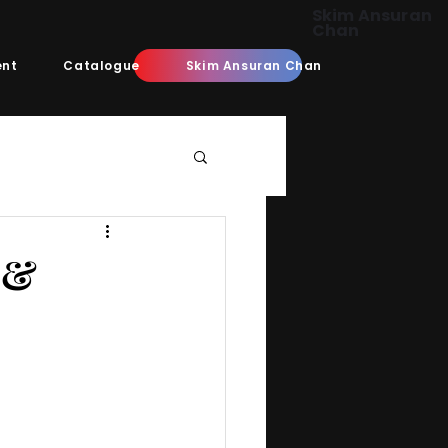
Skim Ansuran
Chan
ent
Catalogue
Skim Ansuran Chan
 &