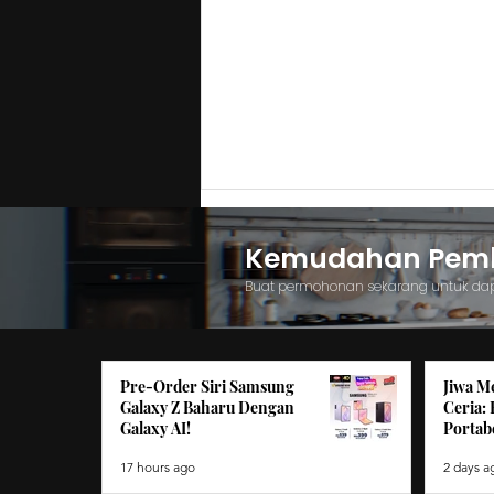
Kemudahan Pemba
Buat permohonan sekarang untuk da
Pre-Order Siri Samsung
Jiwa M
Pre-Order Siri Samsung
Galaxy Z Baharu Dengan
Ceria:
Galaxy AI!
Portabe
Galaxy Z Baharu Dengan
Galaxy AI!
17 hours ago
2 days a