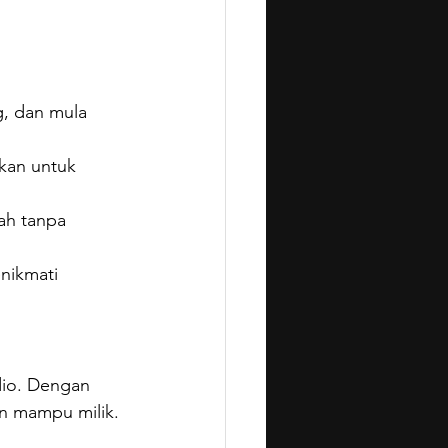
, dan mula 
kan untuk 
h tanpa 
nikmati 
dio. Dengan 
an mampu milik.