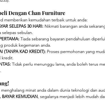
M233).
eli Dengan Chan Furniture
ed memberikan kemudahan terbaik untuk anda:
YAR SELEPAS 30 HARI:
 Nikmati barangan anda sekarang
 selepas sebulan.
PERTAMA:
 Tiada sebarang bayaran pendahuluan diperlu
g produk kegemaran anda.
 (TANPA KAD KREDIT):
 Proses permohonan yang muda
kredit.
NTAS:
 Tidak perlu menunggu lama, anda boleh terus me
.
ang!
t menghalang minat anda dalam dunia teknologi dan au
, BAYAR KEMUDIAN
, segalanya menjadi lebih mudah d