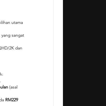
ilihan utama 
 yang sangat 
WQHD/2K dan 
h:
.
ulan
 (asal 
da 
RM229 