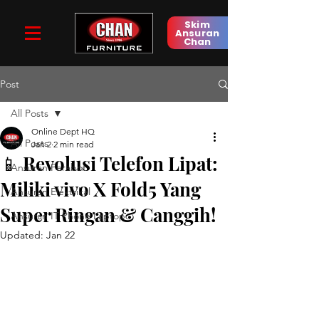
Skim
Ansuran
Chan
Post
All Posts
Online Dept HQ
All Posts
Jan 2
2 min read
📱 Revolusi Telefon Lipat:
Ansuran Perabot
Miliki vivo X Fold5 Yang
Ansuran Elektrikal
Super Ringan & Canggih!
Ansuran IT Phone Laptop
Updated:
Jan 22