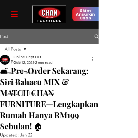
Skim
Ansuran
Chan
Post
All Posts
Online Dept HQ
All Posts
Dec 12, 2025
2 min read
🛋️ Pre-Order Sekarang:
Ansuran Perabot
Siri Baharu MIX &
Ansuran Elektrikal
MATCH CHAN
Ansuran IT Phone Laptop
FURNITURE—Lengkapkan
Rumah Hanya RM199
Sebulan! 🏠
Updated:
Jan 22