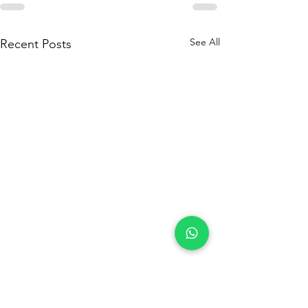
See All
Recent Posts
|
|
Furniture
Electroni
Phone &