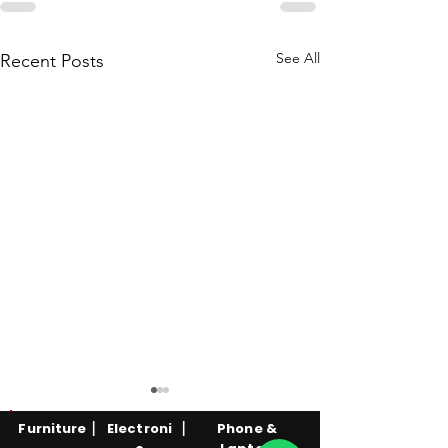
See All
Recent Posts
|
|
Furniture
Electroni
Phone &