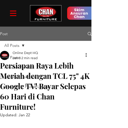
Skim
Ansuran
Chan
Post
All Posts
Online Dept HQ
All Posts
Jan 8
2 min read
Persiapan Raya Lebih
Ansuran Perabot
Meriah dengan TCL 75" 4K
Ansuran Elektrikal
Google TV! Bayar Selepas
Ansuran IT Phone Laptop
60 Hari di Chan
Furniture!
Updated:
Jan 22