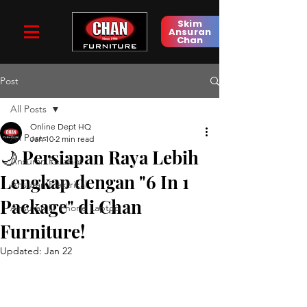
Skim
Ansuran
Chan
Post
All Posts
Online Dept HQ
All Posts
Jan 10
2 min read
🌙 Persiapan Raya Lebih
Ansuran Perabot
Lengkap dengan "6 In 1
Ansuran Elektrikal
Package" di Chan
Ansuran IT Phone Laptop
Furniture!
Updated:
Jan 22