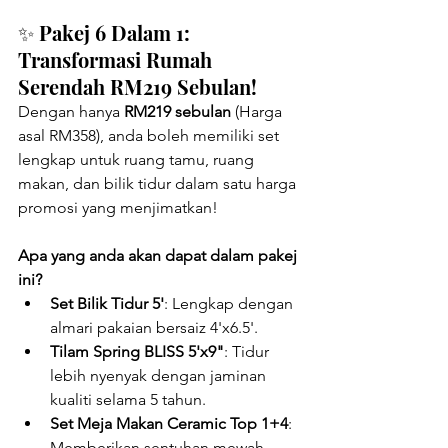
✨ Pakej 6 Dalam 1: 
Transformasi Rumah 
Serendah RM219 Sebulan!
Dengan hanya 
RM219 sebulan
 (Harga 
asal RM358), anda boleh memiliki set 
lengkap untuk ruang tamu, ruang 
makan, dan bilik tidur dalam satu harga 
promosi yang menjimatkan!
Apa yang anda akan dapat dalam pakej 
ini?
Set Bilik Tidur 5'
: Lengkap dengan 
almari pakaian bersaiz 4'x6.5'.
Tilam Spring BLISS 5'x9"
: Tidur 
lebih nyenyak dengan jaminan 
kualiti selama 5 tahun.
Set Meja Makan Ceramic Top 1+4
: 
Memberikan sentuhan mewah 