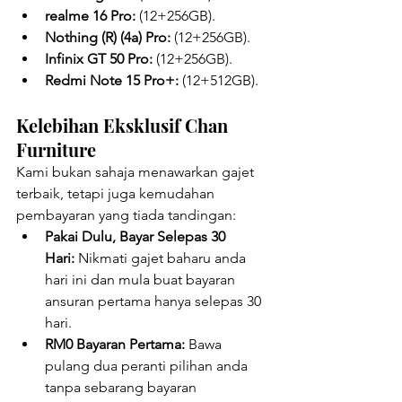
realme 16 Pro:
 (12+256GB).
Nothing (R) (4a) Pro:
 (12+256GB).
Infinix GT 50 Pro:
 (12+256GB).
Redmi Note 15 Pro+:
 (12+512GB).
Kelebihan Eksklusif Chan 
Furniture
Kami bukan sahaja menawarkan gajet 
terbaik, tetapi juga kemudahan 
pembayaran yang tiada tandingan:
Pakai Dulu, Bayar Selepas 30 
Hari:
 Nikmati gajet baharu anda 
hari ini dan mula buat bayaran 
ansuran pertama hanya selepas 30 
hari.
RM0 Bayaran Pertama:
 Bawa 
pulang dua peranti pilihan anda 
tanpa sebarang bayaran 