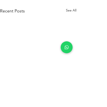
See All
Recent Posts
|
|
Furniture
Electroni
Phone &
c
Laptop