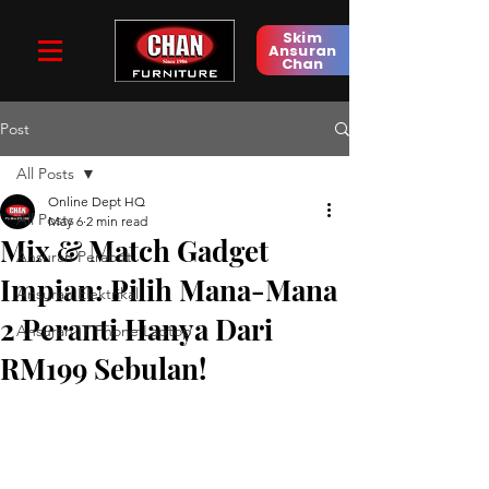
Skim
Ansuran
Chan
Post
All Posts
Online Dept HQ
All Posts
May 6
2 min read
Mix & Match Gadget
Ansuran Perabot
Impian: Pilih Mana-Mana
Ansuran Elektrikal
2 Peranti Hanya Dari
Ansuran IT Phone Laptop
RM199 Sebulan!