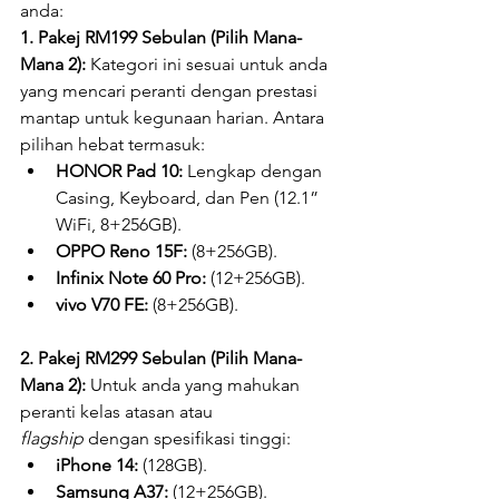
anda:
1. Pakej RM199 Sebulan (Pilih Mana-
Mana 2):
 Kategori ini sesuai untuk anda 
yang mencari peranti dengan prestasi 
mantap untuk kegunaan harian. Antara 
pilihan hebat termasuk:
HONOR Pad 10:
 Lengkap dengan 
Casing, Keyboard, dan Pen (12.1” 
WiFi, 8+256GB).
OPPO Reno 15F:
 (8+256GB).
Infinix Note 60 Pro:
 (12+256GB).
vivo V70 FE:
 (8+256GB).
2. Pakej RM299 Sebulan (Pilih Mana-
Mana 2):
 Untuk anda yang mahukan 
peranti kelas atasan atau 
flagship
 dengan spesifikasi tinggi:
iPhone 14:
 (128GB).
Samsung A37:
 (12+256GB).