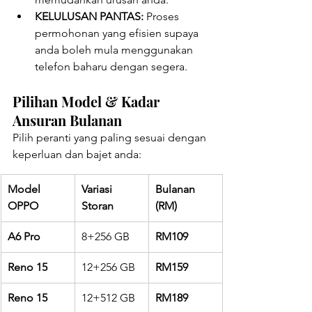
KELULUSAN PANTAS:
 Proses 
permohonan yang efisien supaya 
anda boleh mula menggunakan 
telefon baharu dengan segera.
Pilihan Model & Kadar 
Ansuran Bulanan
Pilih peranti yang paling sesuai dengan 
keperluan dan bajet anda:
Model 
Variasi 
Bulanan 
OPPO
Storan
(RM)
A6 Pro
8+256 GB
RM109
Reno 15
12+256 GB
RM159
Reno 15
12+512 GB
RM189