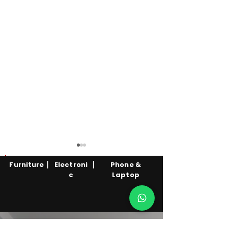
|
|
Furniture
Electroni
Phone &
c
Laptop
Clearance Sale Keningau:
Muar Markdow