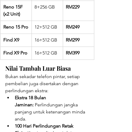
Reno 15F 
8+256 GB
RM229
(x2 Unit)
Reno 15 Pro
12+512 GB
RM249
Find X9
16+512 GB
RM299
Find X9 Pro
16+512 GB
RM399
Nilai Tambah Luar Biasa
Bukan sekadar telefon pintar, setiap 
pembelian juga disertakan dengan 
perlindungan ekstra:
Ekstra 18 Bulan 
Jaminan:
 Perlindungan jangka 
panjang untuk ketenangan minda 
anda.
100 Hari Perlindungan Retak 