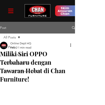
Skim
Ansuran
Chan
Post
All Posts
Online Dept HQ
All Posts
Feb 2
1 min read
Miliki Siri OPPO
Ansuran Perabot
Terbaharu dengan
Ansuran Elektrikal
Tawaran Hebat di Chan
Ansuran IT Phone Laptop
Furniture!