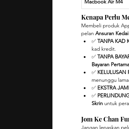
Macbook Air M4
Kenapa Perlu M
Membeli produk Appl
pelan 
Ansuran Kedai 
✅ 
TANPA KAD K
kad kredit.
✅ 
TANPA BAYA
Bayaran Pertam
✅ 
KELULUSAN 
menunggu lama
✅ 
EKSTRA JAM
✅ 
PERLINDUNG
Skrin
 untuk pera
Jom Ke Chan Fur
Jangan lepaskan pel