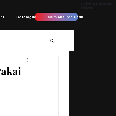
Skim Ansuran
Chan
ent
Catalogue
Skim Ansuran Chan
Pakai