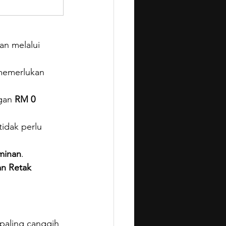
n melalui 
memerlukan 
gan 
RM 0 
idak perlu 
minan
.
an Retak 
paling canggih 