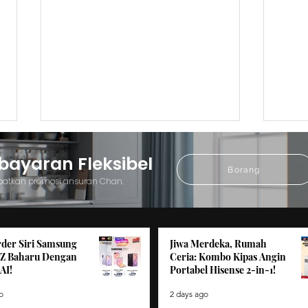
yaran Fleksibel
Borang
patkan promosi ansuran Chan.
der Siri Samsung
Jiwa Merdeka, Rumah
Clearance Sale Keningau:
Muar
 Z Baharu Dengan
Ceria: Kombo Kipas Angin
AI!
Portabel Hisense 2-in-1!
Pakej Kombo Telefon Pintar
Sale
2-Dalam-1 Hebat!
Pint
o
2 days ago
Sebu