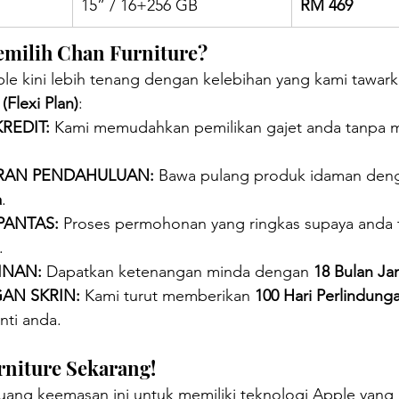
15” / 16+256 GB
RM 469
emilih Chan Furniture?
e kini lebih tenang dengan kelebihan yang kami tawarka
(Flexi Plan)
:
REDIT:
 Kami memudahkan pemilikan gajet anda tanpa 
RAN PENDAHULUAN:
 Bawa pulang produk idaman den
a
.
PANTAS:
 Proses permohonan yang ringkas supaya anda t
.
INAN:
 Dapatkan ketenangan minda dengan 
18 Bulan Ja
AN SKRIN:
 Kami turut memberikan 
100 Hari Perlindung
nti anda.
niture Sekarang!
uang keemasan ini untuk memiliki teknologi Apple yang 