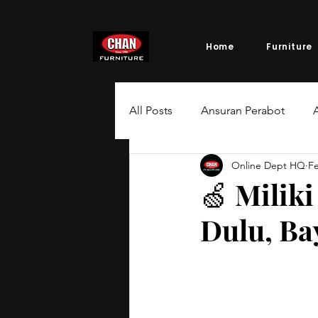
Home
Furniture
All Posts
Ansuran Perabot
A
Online Dept HQ
F
🍏 Milik
Dulu, Ba