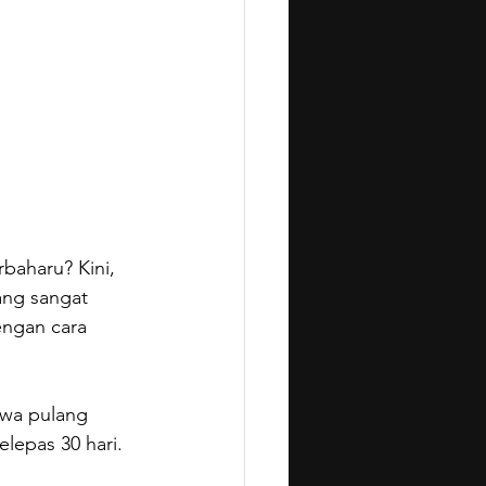
baharu? Kini, 
ang sangat 
engan cara 
wa pulang 
lepas 30 hari.