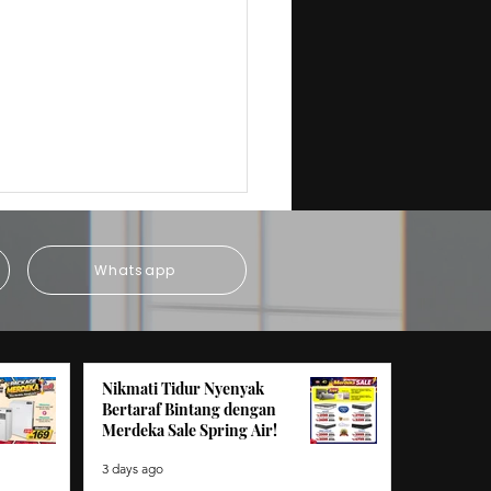
Whatsapp
Nikmati Tidur Nyenyak
 Markdown Clearance
Bertaraf Bintang dengan
Merdeka Sale Spring Air!
: Bawa Pulang Telefon
ar Idaman dari RM49
3 days ago
lan!