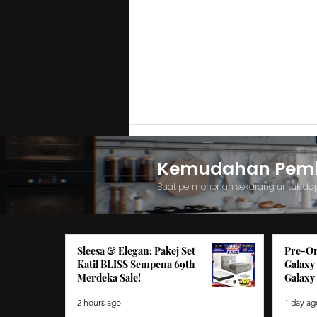
Kemudahan Pemba
Buat permohonan sekarang untuk da
Sleesa & Elegan: Pakej Set
Pre-Or
Pre-Order Siri Samsung
Katil BLISS Sempena 69th
Galaxy
Merdeka Sale!
Galaxy 
Galaxy Z Baharu Dengan
Galaxy AI!
2 hours ago
1 day ag