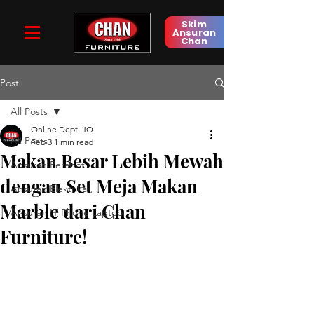
Skim
Ansuran
Chan
Post
All Posts
Online Dept HQ
All Posts
Feb 3
1 min read
Makan Besar Lebih Mewah
Ansuran Perabot
dengan Set Meja Makan
Ansuran Elektrikal
Marble dari Chan
Ansuran IT Phone Laptop
Furniture!