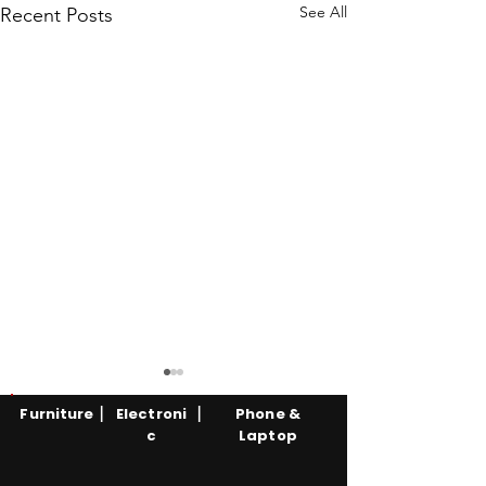
See All
Recent Posts
|
|
Furniture
Electroni
Phone &
c
Laptop