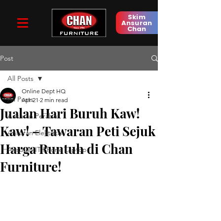
Skim
Ansuran
Chan
Post
All Posts
Online Dept HQ
All Posts
Apr 21
2 min read
Jualan Hari Buruh Kaw!
Ansuran Perabot
Kaw! – Tawaran Peti Sejuk
Ansuran Elektrikal
Harga Runtuh di Chan
Ansuran IT Phone Laptop
Furniture!