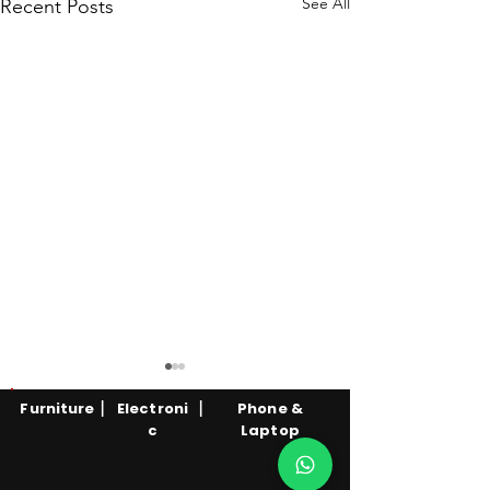
See All
Recent Posts
|
|
Furniture
Electroni
Phone &
c
Laptop