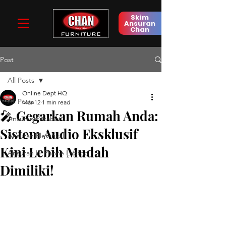
Skim
Ansuran
Chan
Post
All Posts
Online Dept HQ
All Posts
Mar 12
1 min read
🎤 Gegarkan Rumah Anda:
Ansuran Perabot
Sistem Audio Eksklusif
Ansuran Elektrikal
Kini Lebih Mudah
Ansuran IT Phone Laptop
Dimiliki!