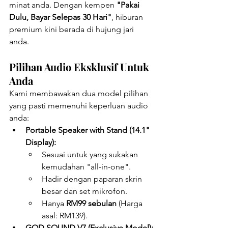
minat anda. Dengan kempen 
"Pakai 
Dulu, Bayar Selepas 30 Hari"
, hiburan 
premium kini berada di hujung jari 
anda.
Pilihan Audio Eksklusif Untuk 
Anda　
Kami membawakan dua model pilihan 
yang pasti memenuhi keperluan audio 
anda:
Portable Speaker with Stand (14.1" 
Display):
Sesuai untuk yang sukakan 
kemudahan "all-in-one".
Hadir dengan paparan skrin 
besar dan set mikrofon.
Hanya 
RM99 sebulan
 (Harga 
asal: RM139).
GOD SOUND V7 (Exclusive Model):