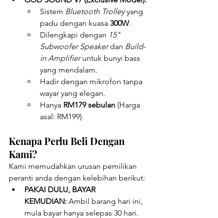
Sistem 
Bluetooth Trolley
 yang 
padu dengan kuasa 
300W
.
Dilengkapi dengan 
15" 
Subwoofer Speaker
 dan 
Build-
in Amplifier
 untuk bunyi bass 
yang mendalam.
Hadir dengan mikrofon tanpa 
wayar yang elegan.
Hanya 
RM179 sebulan
 (Harga 
asal: RM199).
Kenapa Perlu Beli Dengan 
Kami?
Kami memudahkan urusan pemilikan 
peranti anda dengan kelebihan berikut:
PAKAI DULU, BAYAR 
KEMUDIAN:
 Ambil barang hari ini, 
mula bayar hanya selepas 30 hari.