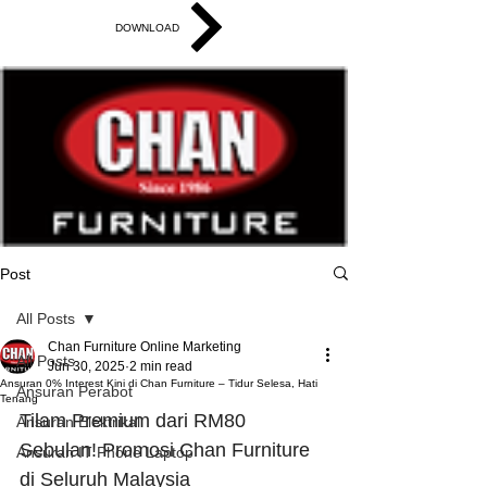
DOWNLOAD
Skim Ansuran Chan
Post
All Posts
Chan Furniture Online Marketing
All Posts
Jun 30, 2025
2 min read
Ansuran 0% Interest Kini di Chan Furniture – Tidur Selesa, Hati
Ansuran Perabot
Tenang
Tilam Premium dari RM80 
Ansuran Elektrikal
Sebulan! Promosi Chan Furniture 
Ansuran IT Phone Laptop
di Seluruh Malaysia