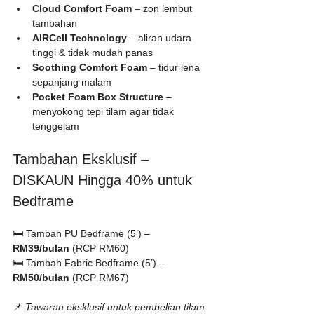
Cloud Comfort Foam
 – zon lembut 
tambahan
AIRCell Technology
 – aliran udara 
tinggi & tidak mudah panas
Soothing Comfort Foam
 – tidur lena 
sepanjang malam
Pocket Foam Box Structure
 – 
menyokong tepi tilam agar tidak 
tenggelam
Tambahan Eksklusif – 
DISKAUN Hingga 40% untuk 
Bedframe
🛏️ Tambah PU Bedframe (5’) – 
RM39/bulan
 (RCP RM60)
🛏️ Tambah Fabric Bedframe (5’) – 
RM50/bulan
 (RCP RM67)
📌 
Tawaran eksklusif untuk pembelian tilam 