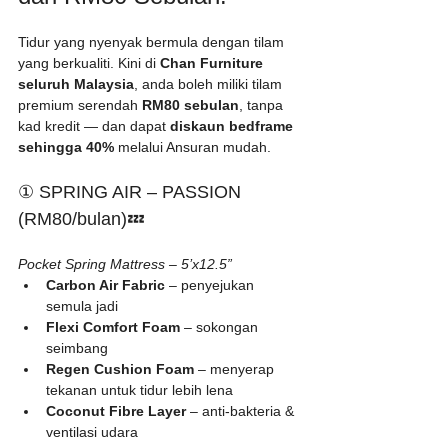
Tidur yang nyenyak bermula dengan tilam 
yang berkualiti. Kini di 
Chan Furniture 
seluruh Malaysia
, anda boleh miliki tilam 
premium serendah 
RM80 sebulan
, tanpa 
kad kredit — dan dapat 
diskaun bedframe 
sehingga 40%
 melalui Ansuran mudah. 
① SPRING AIR – PASSION 
(RM80/bulan)💤 
Pocket Spring Mattress – 5’x12.5”
Carbon Air Fabric
 – penyejukan 
semula jadi
Flexi Comfort Foam
 – sokongan 
seimbang
Regen Cushion Foam
 – menyerap 
tekanan untuk tidur lebih lena
Coconut Fibre Layer
 – anti-bakteria & 
ventilasi udara