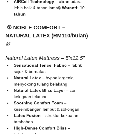
AIRCell Technology
 – aliran udara 
lebih baik & tahan lama🔒 
Waranti: 10 
tahun
 ② NOBLE COMFORT – 
NATURAL LATEX (RM110/bulan)
🌿 
Natural Latex Mattress – 5’x12.5”
Sensational Tencel Fabric
 – fabrik 
sejuk & bernafas
Natural Latex
 – hypoallergenic, 
menyokong tulang belakang
Natural Latex Bliss Layer
 – zon 
kelegaan tekanan
Soothing Comfort Foam
 – 
keseimbangan lembut & sokongan
Latex Fusion
 – struktur kekuatan 
tambahan
High-Dense Comfort Bliss
 – 