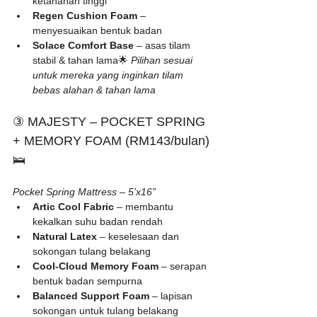
ketahanan tinggi
Regen Cushion Foam
 – 
menyesuaikan bentuk badan
Solace Comfort Base
 – asas tilam 
stabil & tahan lama🌟 
Pilihan sesuai 
untuk mereka yang inginkan tilam 
bebas alahan & tahan lama
③ MAJESTY – POCKET SPRING 
+ MEMORY FOAM (RM143/bulan)
🛌 
Pocket Spring Mattress – 5’x16”
Artic Cool Fabric
 – membantu 
kekalkan suhu badan rendah
Natural Latex
 – keselesaan dan 
sokongan tulang belakang
Cool-Cloud Memory Foam
 – serapan 
bentuk badan sempurna
Balanced Support Foam
 – lapisan 
sokongan untuk tulang belakang