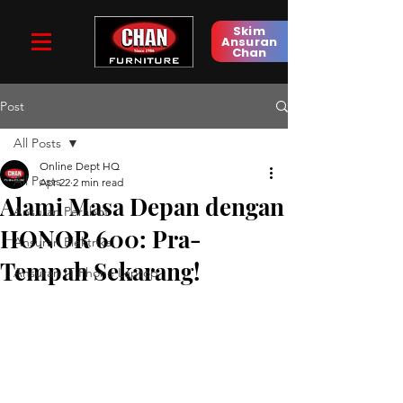
Skim
Ansuran
Chan
Post
All Posts
Online Dept HQ
All Posts
Apr 22
2 min read
Alami Masa Depan dengan
Ansuran Perabot
HONOR 600: Pra-
Ansuran Elektrikal
Tempah Sekarang!
Ansuran IT Phone Laptop