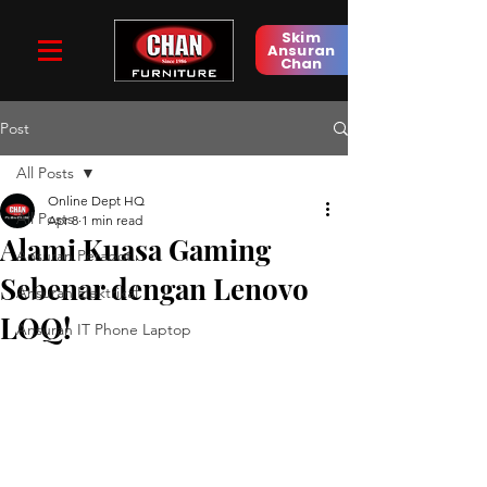
Skim
Ansuran
Chan
Post
All Posts
Online Dept HQ
All Posts
Apr 8
1 min read
Alami Kuasa Gaming
Ansuran Perabot
Sebenar dengan Lenovo
Ansuran Elektrikal
LOQ!
Ansuran IT Phone Laptop