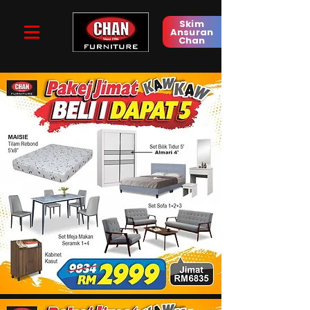
Skim
Ansuran
Chan