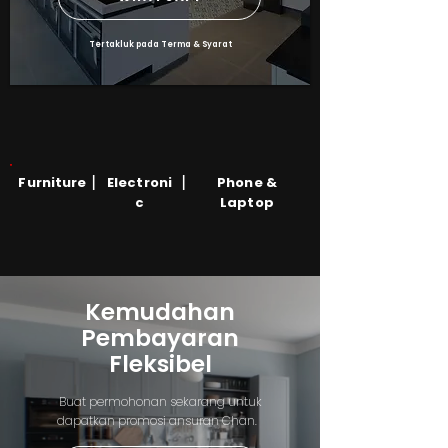
Tertakluk pada Terma & Syarat
|
|
Furniture
Electroni
Phone &
c
Laptop
Kemudahan
Pembayaran
Fleksibel
Buat permohonan sekarang untuk
dapatkan promosi ansuran Chan.