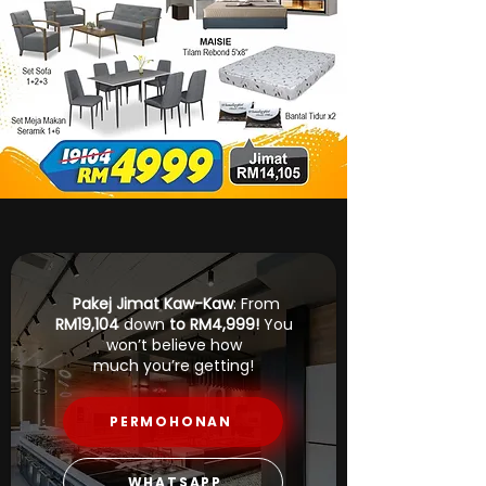
Pakej Jimat Kaw-Kaw
: From
RM19,104
down
to
RM4,999!
You
won’t believe how
much you’re getting!
PERMOHONAN
WHATSAPP