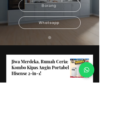
Borang
Whatsapp
Jiwa Merdeka, Rumah Ceria:
Kombo Kipas Angin Portabel
Hisense 2-in-1!
17 hours ago
Nikmati Tidur Nyenyak Bertaraf
Bintang dengan Merdeka Sale
Spring Air!
2 days ago