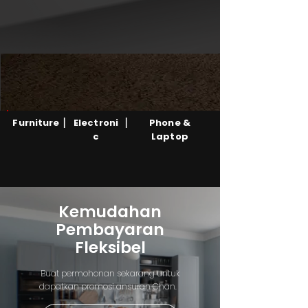
|
|
Furniture
Electroni
Phone &
c
Laptop
Kemudahan
Pembayaran
Fleksibel
Buat permohonan sekarang untuk
dapatkan promosi ansuran Chan.