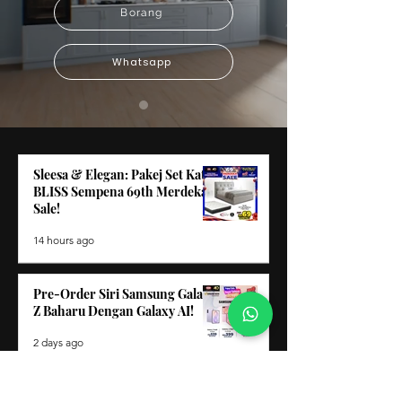
Borang
Whatsapp
Sleesa & Elegan: Pakej Set Katil
BLISS Sempena 69th Merdeka
Sale!
14 hours ago
Pre-Order Siri Samsung Galaxy
Z Baharu Dengan Galaxy AI!
2 days ago