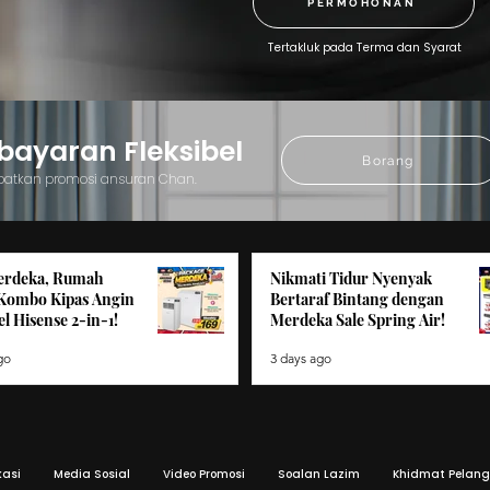
PERMOHONAN
Tertakluk pada Terma dan Syarat
yaran Fleksibel
Borang
patkan promosi ansuran Chan.
erdeka, Rumah
Nikmati Tidur Nyenyak
 Kombo Kipas Angin
Bertaraf Bintang dengan
l Hisense 2-in-1!
Merdeka Sale Spring Air!
go
3 days ago
kasi
Media Sosial
Video Promosi
Soalan Lazim
Khidmat Pelan