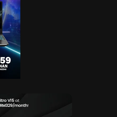
itro V15
at
RM329/month
!