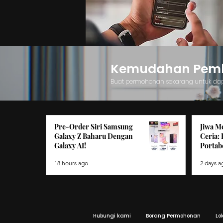
Kemudahan Pemba
Buat permohonan sekarang untuk da
Pre-Order Siri Samsung
Jiwa M
Galaxy Z Baharu Dengan
Ceria:
Galaxy AI!
Portabe
18 hours ago
2 days a
Hubungi kami
Borang Permohonan
Lo