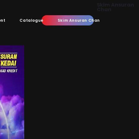
Skim Ansuran
Chan
ent
Catalogue
Skim Ansuran Chan